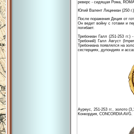
реверс - сидящая Рома, RO
Юлий Валент Лициниан (250 г.)
После поражения Деция от гот
Он ведет войну с готами и пе
погибает.
Требониан Галл (251-253 гг.)
Требоний) Галл Август (Impera
Требониана появлялся на золо
сестерциях, дупондиях и асса
Ауреус, 251-253 гг., золото (
Конкордия, CONCORDIA AVG.