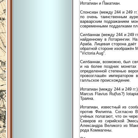
Иотапиан и Пакатиан.
Спонсиан (между 244 и 249 гг
по очень таинственным аур
варварским подражанием моне
современными подделками пло
Силбаннак (между 244 и 249 гг
найденному в Лотарингии. На
Араба. Лицевая сторона даёт 
обратной стороне изображён М
"Victoria Aug".
Силбаннак, возможно, был свя
и на более поздних монетах 
определенной степенью вероя
провозглашён императором в
галльское происхождение.
Иотапиан (между 244 и 249 гг.
Marcus Flavius Ru(fus?) Iotap
Траяна.
Иотапиан, известный из соо
против Филиппа. Согласно В
учёных полагают, что он чер
Северов из сирийской Эмесы
Александра Великого из Маке
рода Коммагены.