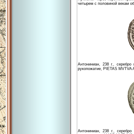
четырем с половиной векам о
Антониниан, 238 г., серебр
рукопожатие, PIETAS MVTVA 
Антониниан, 238 г., серебр