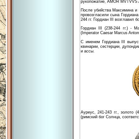
рукопожатие, AMOR MVTVVS
После убийства Максимина и 
провозгласили сына Гордиана 
244 гг. Гордиан III возглавил
Гордиан III (238-244 гг.) -
(Imperator Caesar Marcus Anton
С именем Гордиана III выпус
квинарии, сестерции, дупонди
и ассы.
Ауреус, 241-243 гг., золото 
(римский бог Солнца, соотве