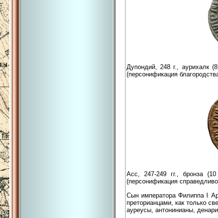
Дупондий, 248 г., аурихалк (
(персонификация благородств
Асс, 247-249 гг., бронза (
(персонификация справедлив
Сын императора Филиппа I А
преторианцами, как только св
ауреусы, антонинианы, денари