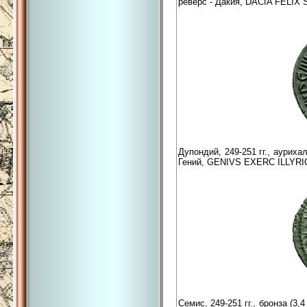
реверс - Дакия, DACIA FELIX 
Дупондий, 249-251 гг., ауриха
Гений, GENIVS EXERC ILLYRIC
Семис, 249-251 гг., бронза (3