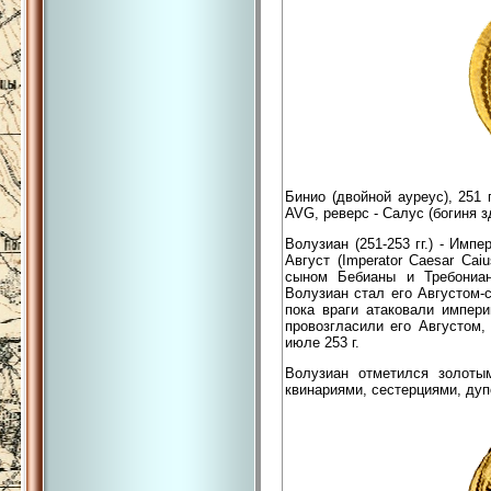
Бинио (двойной ауреус), 251 
AVG, реверс - Салус (богиня 
Волузиан (251-253 гг.) - Им
Август (Imperator Caesar Caiu
сыном Бебианы и Требониан
Волузиан стал его Августом-
пока враги атаковали импери
провозгласили его Августом
июле 253 г.
Волузиан отметился золоты
квинариями, сестерциями, дуп