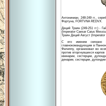
Антониниан, 248-249 гг., сер
Фортуна, FORTVNA REDVX.
Деций Траян (249-251 гг.) - 
(Imperator Caesar Caius Messi
Траян Деций Август (Imperator 
С его именем связано н
главнокомандующим в Паннони
Филиппу, организовал во все
против вторгнувшихся карпов 
квинарии, сестерции, дупон
денарии, сестерции, дупондии