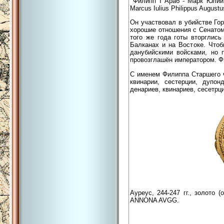
Филипп I Араб - Марк Юлий 
Marcus Iulius Philippus Augustu
Он участвовал в убийстве Гор
хорошие отношения с Сенатом
того же года готы вторглись
Балканах и на Востоке. Что
данубийскими войсками, но 
провозглашён императором. Фи
С именем Филиппа Старшего ч
квинарии, сестерции, дупо
денариев, квинариев, сесетрц
Ауреус, 244-247 гг., золото 
ANNONA AVGG.