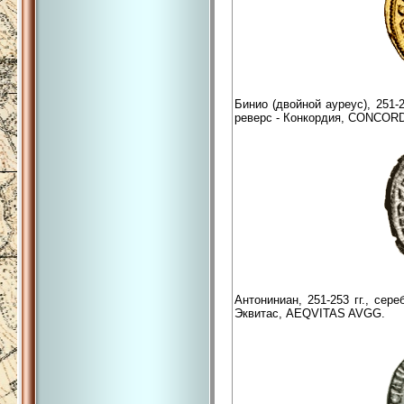
Бинио (двойной ауреус), 251-
реверс - Конкордия, CONCOR
Антониниан, 251-253 гг., сер
Эквитас, AEQVITAS AVGG.