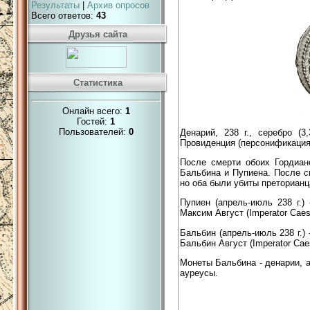
Результаты
|
Архив опросов
Всего ответов:
43
Друзья сайта
Статистика
Онлайн всего:
1
Гостей:
1
Пользователей:
0
Денарий, 238 г., серебро (
Провиденция (персонификация
После смерти обоих Гордиан
Бальбина и Пупиена. После с
но оба были убиты преторианц
Пупиен (апрель-июль 238 г.
Максим Август (Imperator Caes
Бальбин (апрель-июль 238 г.
Бальбин Август (Imperator Caes
Монеты Бальбина - денарии, а
ауреусы.