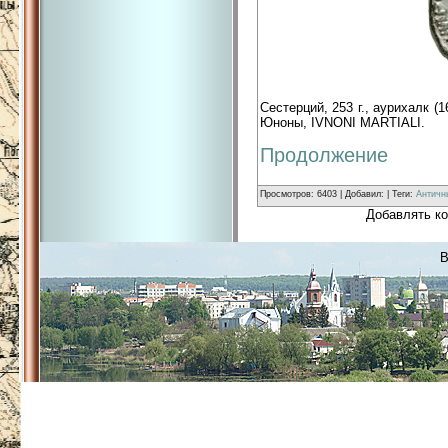
Сестерций, 253 г., аурихалк (
Юноны, IVNONI MARTIALI.
Продолжение
Просмотров
: 6403 |
Добавил
:
|
Теги
:
Античн
Добавлять ко
B