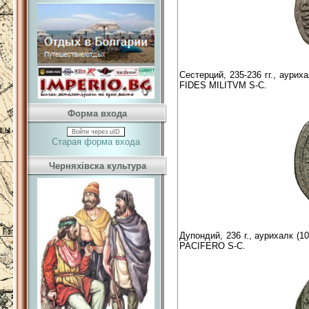
Сестерций, 235-236 гг., аури
FIDES MILITVM S-C.
Форма входа
Войти через uID
Старая форма входа
Черняхівска культура
Дупондий, 236 г., аурихалк (
PACIFERO S-C.