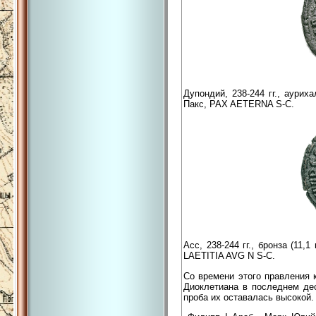
Дупондий, 238-244 гг., аурих
Пакс, PAX AETERNA S-C.
Асс, 238-244 гг., бронза (11,
LAETITIA AVG N S-C.
Со времени этого правления 
Диоклетиана в последнем дес
проба их оставалась высокой.