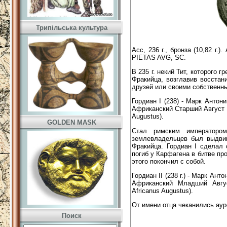
Трипільська культура
Асс, 236 г., бронза (10,82 
PIETAS AVG, SC.
В 235 г. некий Тит, которого 
Фракийца, возглавив восстан
друзей или своими собственн
Гордиан I (238) - Марк Анто
Африканский Старший Август (
Augustus).
GOLDEN MASK
Стал римским императоро
землевладельцев был выдвин
Фракийца. Гордиан I сделал 
погиб у Карфагена в битве пр
этого покончил с собой.
Гордиан II (238 г.) - Марк А
Африканский Младший Авгус
Africanus Augustus).
От имени отца чеканились аур
Поиск