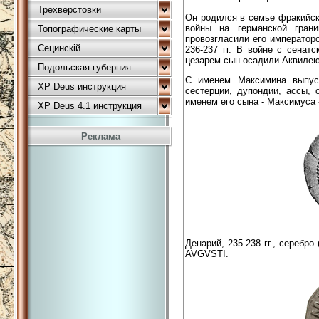
Трехверстовки
Он родился в семье фракийск
войны на германской гран
Топографические карты
провозгласили его император
Сецинскій
236-237 гг. В войне с сенат
цезарем сын осадили Аквилею
Подольская губерния
С именем Максимина выпуск
XP Deus инструкция
сестерции, дупондии, ассы,
именем его сына - Максимуса 
XP Deus 4.1 инструкция
Реклама
Денарий, 235-238 гг., серебр
AVGVSTI.