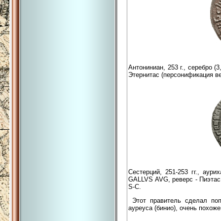
Антониниан, 253 г., серебро (
Этернитас (персонификация в
Сестерций, 251-253 гг., аур
GALLVS AVG, реверс - Пиэтас
S-C.
Этот правитель сделал поп
ауреуса (бинио), очень похоже