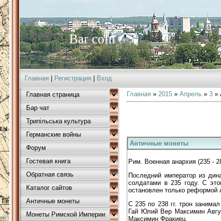
Bar coin
Главная
|
Регистрация
|
Вход
Главная
»
2015
»
Апрель
»
3
» 
Главная страница
Бар чат
Трипільська культура
Германские войны
Античные монеты
Форум
Гостевая книга
Рим. Военная анархия (235 - 2
Обратная связь
Последний император из дин
солдатами в 235 году. С это
Каталог сайтов
остановлен только реформой А
Античные монеты
С 235 по 238 гг. трон заним
Гай Юлий Вер Максимин Август
Монеты Римской Империи
Максимин Фракиец.