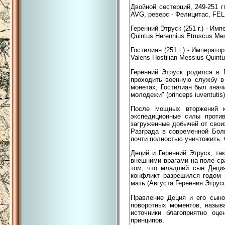
Двойной сестерций, 249-251 г
AVG, реверс - Фелицитас, FE
Геренний Этруск (251 г.) - Им
Quintus Herennius Etruscus Me
Гостилиан (251 г.) - Императо
Valens Hostilian Messius Quint
Геренний Этруск родился в 
проходить военную службу в
монетах, Гостилиан был знач
молодежи" (princeps iuventutis)
После мощных вторжений 
экспедиционные силы против
загруженные добычей от свои
Разграда в современной Болг
почти полностью уничтожить. 
Деций и Геренний Этруск, та
внешними врагами на поле ср
том, что младший сын Деци
конфликт разрешился годом 
мать (Августа Геренния Этру
Правление Деция и его сыно
поворотных моментов, называ
источники благоприятно оц
принципов.