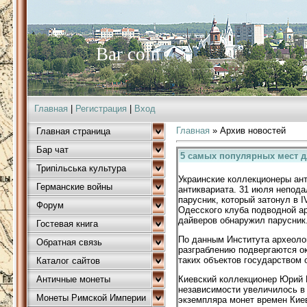
Bar coin
Главная
|
Регистрация
|
Вход
Главная
»
Архив новостей
Главная страница
Бар чат
5 самых популярных мест д
Трипільська культура
Украинские коллекционеры ан
Германские войны
антиквариата. 31 июля непода
парусник, который затонул в I
Форум
Одесского клуба подводной ар
дайверов обнаружил парусник
Гостевая книга
По данным Института археоло
Обратная связь
разграблению подвергаются ок
таких объектов государством 
Каталог сайтов
Античные монеты
Киевский коллекционер Юрий П
независимости увеличилось в 
Монеты Римской Империи
экземпляра монет времен Ки