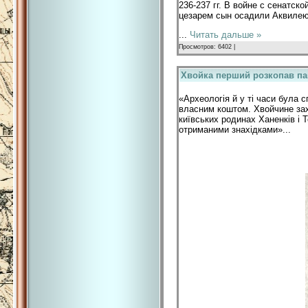
236-237 гг. В войне с сенатс
цезарем сын осадили Аквилею
...
Читать дальше »
Просмотров: 6402 |
Хвойка перший розкопав пам
«Археологія й у ті часи була 
власним коштом. Хвойчине за
київських родинах Ханенків і 
отриманими знахідками»...