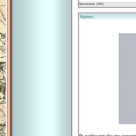
Просмотров: 1056 |
Ауреус
Як знайти копыйку яку шукают