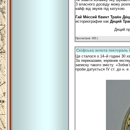
З власного досвіду можу розпо
кайф від звуків під катухою.
Гай Ме́ссий Квинт Трая́н Де́
историографии как
Деций Тра
Деций п
Просмотров: 665 |
Скіфська золота пектораль 
Це сталося о 14–й годині 30 х
За переказами, керівник експе
записку такого змісту: «Зобов’
проби датується IV ст. до н. е