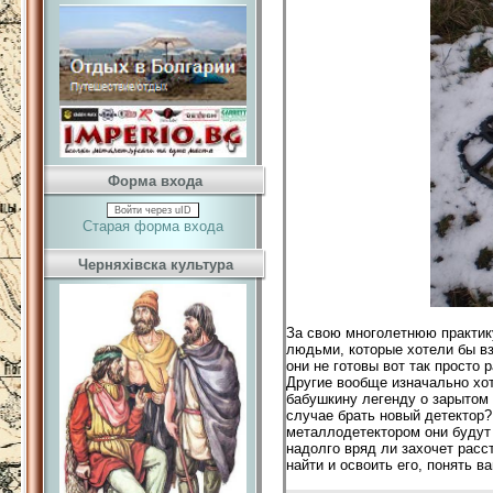
Форма входа
Войти через uID
Старая форма входа
Черняхівска культура
За свою многолетнюю практик
людьми, которые хотели бы вз
они не готовы вот так просто 
Другие вообще изначально хо
бабушкину легенду о зарытом 
случае брать новый детектор?
металлодетектором они будут 
надолго вряд ли захочет расс
найти и освоить его, понять в