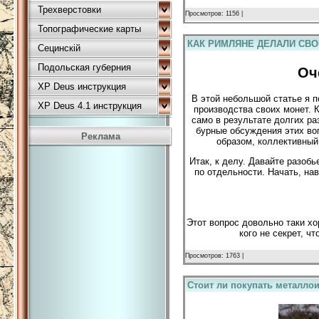
Трехверстовки
Просмотров: 1156 |
Топографические карты
КАК РИМЛЯНЕ ДЕЛАЛИ СВ
Сецинскій
Подольская губерния
Оч
XP Deus инструкция
В этой небольшой статье я п
XP Deus 4.1 инструкция
производства своих монет. 
само в результате долгих ра
бурные обсуждения этих во
Реклама
образом, коллективный
Итак, к делу. Давайте разоб
по отдельности. Начать, на
Этот вопрос довольно таки х
кого не секрет, 
Просмотров: 1763 |
Стоит ли покупать металлои