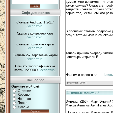
думаю многие заметят, что она
таком случае? Отдавать проф
веществ чревато полной поте
Софт для поиска
вариантов, если немного разо
Скачать Androzic 1.2-1.7
бесплатно
,
В прошлых статьях подробно 
Скачать конвертер карт
результатами можно ознакоми
бесплатно
,
Скачать польские карты
бесплатно
,
Теперь пришла очередь химич
Скачать 2-х верстовые карты
нашатырь и трилон Б.
бесплатно
,
Скачать топографические
карты 1:200000
бесплатно
,
Начнем с первого ве
...
Читать
Наш опрос
Просмотров: 2047 |
Оцените мой сайт
Отлично
Античные монеты 2
Хорошо
Неплохо
Эмилиан (253) - Марк Эмилий 
Плохо
Marcus Aemilius Aemilianus Aug
Ужасно
Происходил из Мавретании. В 