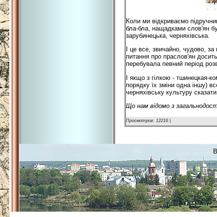
Коли ми відкриваємо підручник 
бла-бла, нащадками слов'ян бу
зарубинецька, черняхівська.
І це все, звичайно, чудово, за
питання про праслов'ян досит
перебувала певний період розв
І якщо з гілкою - тшинецкая-к
порядку їх зміни одна іншу) вс
черняхівську культуру сказати
Що нам відомо з загальнодост
Просмотров: 12216 |
B