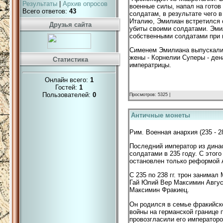
Результаты
|
Архив опросов
военные силы, напал на готов
Всего ответов:
43
солдатам, в результате чего 
Италию, Эмилиан встретился 
Друзья сайта
убиты своими солдатами. Эми
собственными солдатами при 
Сименем Эмилиана выпускалис
жены - Корнелии Суперы - ден
Статистика
императрицы.
Онлайн всего:
1
Гостей:
1
Пользователей:
0
Просмотров: 5325 |
Античные монеты
Рим. Военная анархия (235 - 2
Последний император из дина
солдатами в 235 году. С этог
остановлен только реформой А
С 235 по 238 гг. трон занима
Гай Юлий Вер Максимин Август 
Максимин Фракиец.
Он родился в семье фракийско
войны на германской границе
провозгласили его императоро