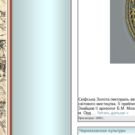
Скіфська Золота пектораль вв
світового мистецтва. Її прибли
Знайшов її археолог Б.М. Мозо
м. Орд
...
Читать дальше »
Просмотров: 1899 |
Черняховская культура