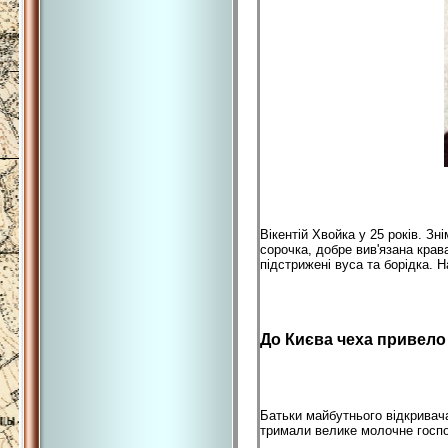
Вікентій Хвойка у 25 років. Зн
сорочка, добре вив'язана кра
підстрижені вуса та борідка. 
До Києва чеха привело
Батьки майбутнього відкривача 
тримали велике молочне госп