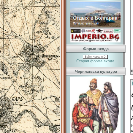
Форма входа
Войти через uID
Старая форма входа
Черняхівска культура
П