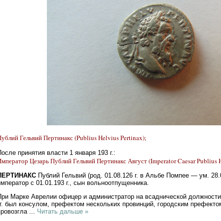
ублий Гельвий Пертинакс (Publius Helvius Pertinax);
После принятия власти 1 января 193 г.:
мператор Цезарь Публий Гельвий Пертинакс Август (Imperator Caesar Publius He
ПЕРТИНАКС
Публий Гельвий (род. 01.08.126 г. в Альбе Помпее — ум. 28.0
император с 01.01.193 г., сын вольноотпущенника.
При Марке Аврелии офицер и администратор на всаднической должности, 
гг. был консулом, префектом нескольких провинций, городским префект
провозгла
...
Читать дальше »