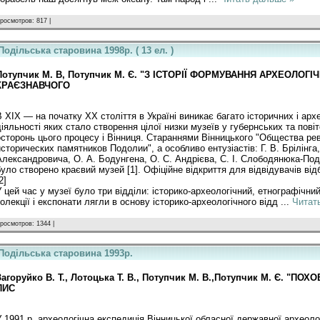
росмотров: 817 |
Подільська старовина 1998р. ( 13 ел. )
Потупчик М. В, Потупчик М. Є. "З ІСТОРІЇ ФОРМУВАННЯ АРХЕОЛОГІ
КРАЄЗНАВЧОГО
В XIX — на початку XX століття в Україні виникає багато історичних і арх
діяльності яких стало створення цілої низки музеїв у губернських та пов
осторонь цього процесу і Вінниця. Стараннями Вінницького "Общества ре
исторических памятников Подолии", а особливо ентузіастів: Г. В. Брілінга
Александровича, О. А. Бодунгена, О. С. Андрієва, С. І. Слободянюка-Подо
було створено краєвий музей [1]. Офіційне відкриття для відвідувачів від
2]
У цей час у музеї було три відділи: історико-археологічний, етнографічний 
колекції і експонати лягли в основу історико-археологічного відд
...
Читат
росмотров: 1344 |
Подільська старовина 1993р.
Загоруйко В. Т., Лотоцька Т. В., Потупчик М. В.,Потупчик М. Є. "П
ПИС
У 1991 р. археологічна експедиція Вінницької обласної державної археолог