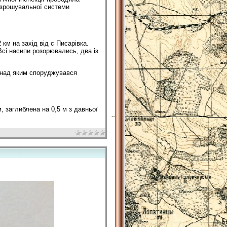
ї зрошувальної системи
км на захід від с Писарівка.
 Всі насипи розорювались, два із
 над яким споруджувався
, заглиблена на 0,5 м з давньої