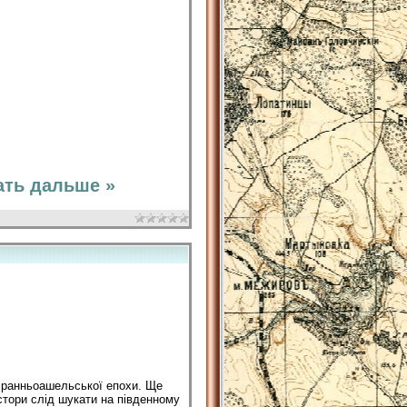
ать дальше »
о ранньоашельської епохи. Ще
остори слід шукати на південному