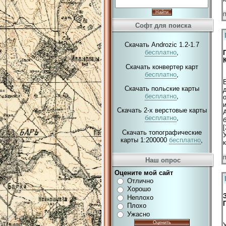
П
Софт для поиска
Скачать Androzic 1.2-1.7
бесплатно
,
Скачать конвертер карт
бесплатно
,
Скачать польские карты
бесплатно
,
Скачать 2-х верстовые карты
бесплатно
,
[
Скачать топографические
карты 1:200000
бесплатно
,
П
Наш опрос
Оцените мой сайт
Отлично
Хорошо
Неплохо
Плохо
Ужасно