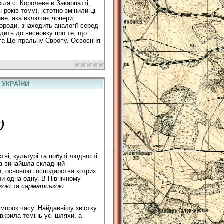
іля с. Королеве в Закарпатті,
років тому), істотно змінили ці
еве, яка включає чопери,
породи, знаходить аналогії серед
одить до висновку про те, що
 та Центральну Європу. Освоєння
 УКРАЇНИ
)
ві, культурі та побуті людності
 та винайшла складний
и, основою господарства котрих
ли одна одну. В Північному
ькою
та
сарматською
морок часу. Найдавнішу звістку
 вкрила темінь усі шляхи, а