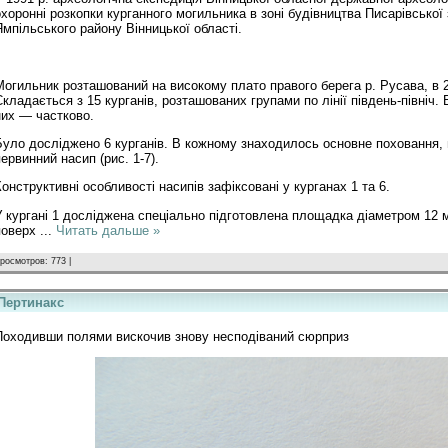
охоронні розкопки курганного могильника в зоні будівництва Писарівсько
Ямпільського району Вінницької області.
Могильник розташований на високому плато правого берега р. Русава, в 2 
Складається з 15 курганів, розташованих групами по лінії південь-північ.
них — частково.
Було досліджено 6 курганів. В кожному знаходилось основне поховання,
первинний насип (рис. 1-7).
Конструктивні особливості насипів зафіксовані у курганах 1 та 6.
У кургані 1 досліджена спеціально підготовлена площадка діаметром 12 м
поверх
...
Читать дальше »
росмотров: 773 |
Пертинакс
Походивши полями вискочив знову несподіваний сюрприз