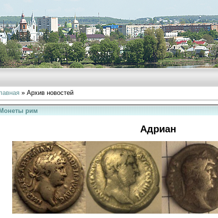
лавная
»
Архив новостей
Монеты рим
Адриан