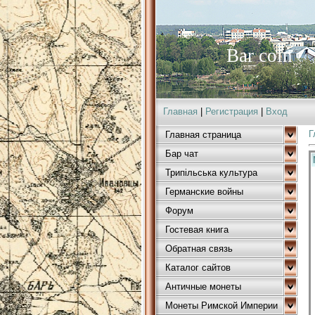
Bar coin
Главная
|
Регистрация
|
Вход
Г
Главная страница
Бар чат
Трипільська культура
Германские войны
Форум
Гостевая книга
Обратная связь
Каталог сайтов
Античные монеты
Монеты Римской Империи