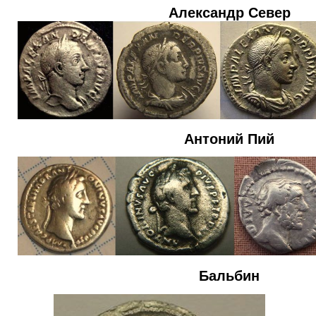
Александр Север
Антоний Пий
Бальбин