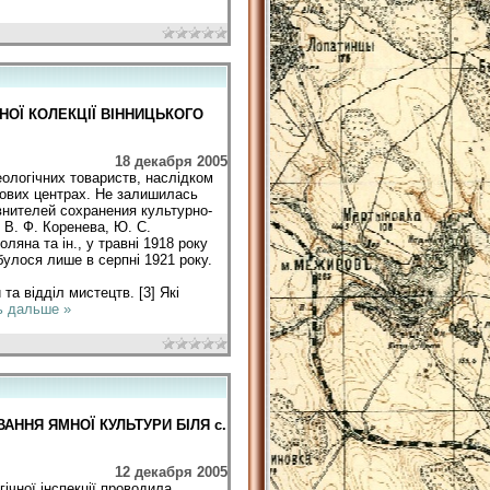
ЧНОЇ КОЛЕКЦІЇ ВІННИЦЬКОГО
18 декабря 2005
еологічних товариств, наслідком
ітових центрах. Не залишилась
внителей сохранения культурно-
, В. Ф. Коренева, Ю. С.
ляна та ін., у травні 1918 року
булося лише в серпні 1921 року.
та відділ мистецтв. [3] Які
ь дальше »
ОХОВАННЯ ЯМНОЇ КУЛЬТУРИ БІЛЯ с.
12 декабря 2005
ічної інспекції проводила