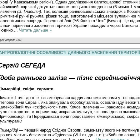
сході (у Кавказькому регіоні). Однак дослідження багатошарової стоянки б
найнижчий шар якої датується часом гюнцького зледеніння (близько 1 млн 
уявлення
(В. Гладилін).
Так, колекція ранньоашельських знахідок з Корол
примітивні ручні рубила, різаки тощо, виготовлені з місцевої вулканічної 
палеолітичних знарядь Передньої Азії (Убейдія) та Чехії (Бечов). Це підв
шляхи первинного заселення території України проходили через Балкани
людино
...
Читать дальше »
росмотров: 734 |
АНТРОПОЛОГІЧНІ ОСОБЛИВОСТІ ДАВНЬОГО НАСЕЛЕННЯ ТЕРИТОРІЇ
Сергій СЕГЕДА
(доба раннього заліза — пізнє середньовіччя
Кіммерійці, скіфи, сармати
Початок І тис. до н. е. ознаменувався кардинальними змінами у господарст
степової зони Євразії, яка опанувала обробку заліза, освоїла їзду верхи
далекобійний лук «скіфського» типу. Кочові племена — іраномовні номад
було скотарство, створили ряд яскравих культур, які послідовно змінюва
Причорномор’ї та Передкавказзі вони представлені
кіммерійською, скіфс
культурами.
Кіммерійці —
перший народ Східної Європи, самоназву якого не поглинув 
про них містить безсмертна «Одіссея» (VIII ст. до н. е.): «Зайшло сонце, і
корабель наш досягнув меж океану. Там народ і
...
Читать дальше »