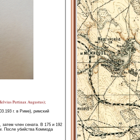
lvius Pertinax Augustus);
3.193 г. в Риме), римский
затем член сената. В 175 и 192
ом. После убийства Коммода