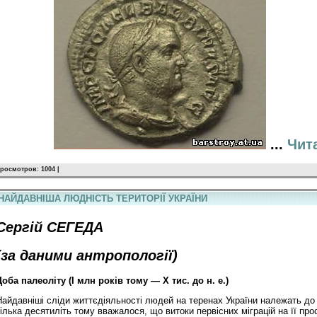
...
Чит
росмотров: 1004 |
НАЙДАВНІША ЛЮДНІСТЬ ТЕРИТОРІЇ УКРАЇНИ
Сергій СЕГЕДА
(за даними антропології)
Доба палеоліту (I млн років тому — X тис. до н. е.)
Найдавніші сліди життєдіяльності людей на теренах України належать д
кілька десятиліть тому вважалося, що витоки первісних міграцій на її пр